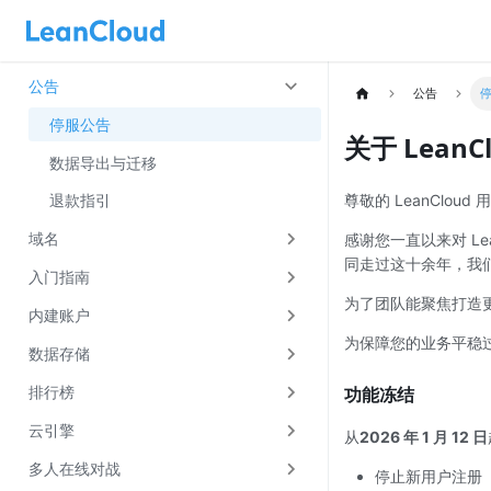
公告
公告
停服公告
关于 Lean
数据导出与迁移
退款指引
尊敬的 LeanCloud 
域名
感谢您一直以来对 L
同走过这十余年，我
入门指南
为了团队能聚焦打造更
内建账户
为保障您的业务平稳
数据存储
排行榜
功能冻结
云引擎
从
2026 年 1 月 12 日
多人在线对战
停止新用户注册